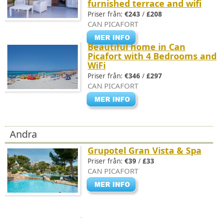
furnished terrace and wifi
Priser från:
€243
/
£208
CAN PICAFORT
Beautiful home in Can
Picafort with 4 Bedrooms and
WiFi
Priser från:
€346
/
£297
CAN PICAFORT
Andra
Grupotel Gran Vista & Spa
Priser från:
€39
/
£33
CAN PICAFORT