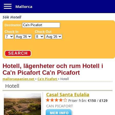
Toggle navigation
Mallorca
Sök Hotell
Hotell, lägenheter och rum Hotell i
Ca'n Picafort Ca'n Picafort
mallorcaspanien.net
>
Ca'n Picafort
>
Hotell
Hotell
Casal Santa Eulalia
Priser från:
€150
/
£129
CAN PICAFORT