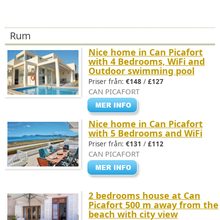
Rum
Nice home in Can Picafort
with 4 Bedrooms, WiFi and
Outdoor swimming pool
Priser från:
€148
/
£127
CAN PICAFORT
Nice home in Can Picafort
with 5 Bedrooms and WiFi
Priser från:
€131
/
£112
CAN PICAFORT
2 bedrooms house at Can
Picafort 500 m away from the
beach with city view